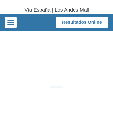
Vía España | Los Andes Mall
Resultados Online
Examen para Ver
Piedras en los
Riñones: Métodos
Diagnósticos
DOCATI Clínicas Radiológicas