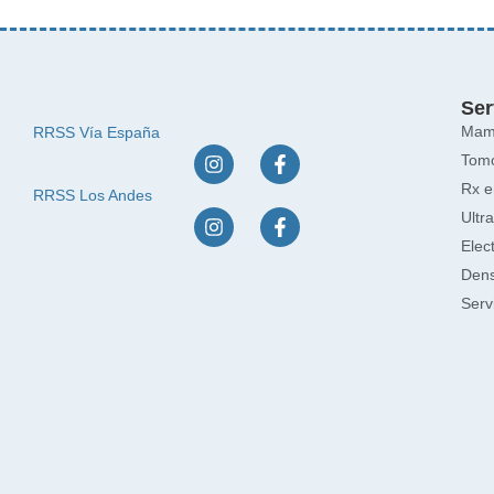
Ser
Mamo
RRSS Vía España
Tomo
Rx e
RRSS Los Andes
Ultr
Elec
Dens
Serv