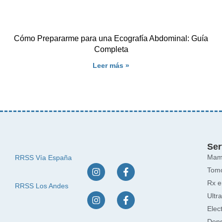
Cómo Prepararme para una Ecografía Abdominal: Guía
Completa
Leer más »
Ser
Mamo
RRSS Vía España
Tomo
Rx e
RRSS Los Andes
Ultr
Elec
Dens