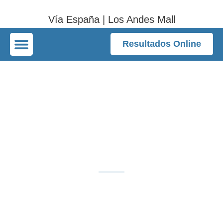
Vía España | Los Andes Mall
Resultados Online
Riesgos de una
Biopsia:
Complicaciones y
Cuidados
DOCATI Clínicas Radiológicas