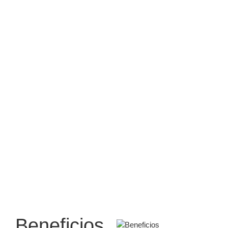
En Clínica Docati, entendemos lo importante que es para ti
cuidar de tu salud mamaria. Nuestro objetivo es ofrecerte
un diagnóstico claro y preciso a través del
ultrasonido de
mama en Panamá
, un procedimiento seguro y altamente
eficaz.
Beneficios