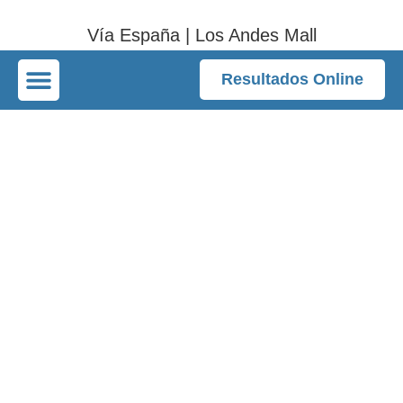
Vía España | Los Andes Mall
Resultados Online
Home
/
Ultrasonido de Mama
Ultrasonido de
Mama en Panamá