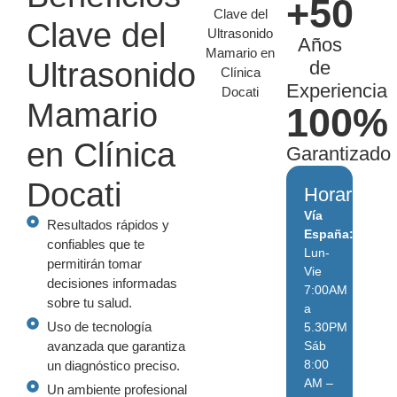
+50
Clave del
Años
Ultrasonido
de
Experiencia
Mamario
100%
en Clínica
Garantizado
Docati
Horarios:
Vía
Resultados rápidos y
España:
confiables que te
Lun-
permitirán tomar
Vie
decisiones informadas
7:00AM
sobre tu salud.
a
Uso de tecnología
5.30PM
avanzada que garantiza
Sáb
8:00
un diagnóstico preciso.
AM –
Un ambiente profesional