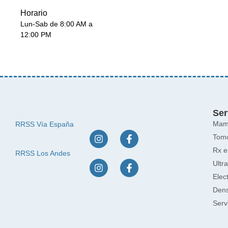
Horario
Lun-Sab de 8:00 AM a
12:00 PM
Ser
Mamo
RRSS Vía España
Tomo
Rx e
RRSS Los Andes
Ultr
Elec
Dens
Serv