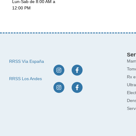
Lun-Sab de 8:00 AM a
12:00 PM
Ser
Mamo
RRSS Vía España
Tomo
Rx e
RRSS Los Andes
Ultr
Elec
Dens
Serv