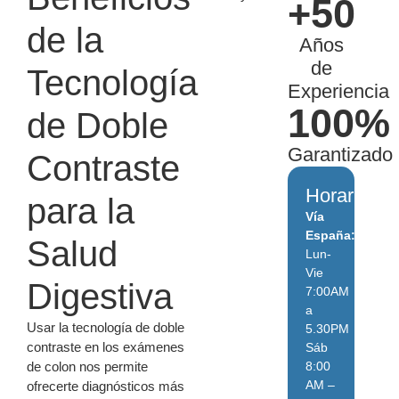
+50
de la
Años
de
Tecnología
Experiencia
100%
de Doble
Garantizado
Contraste
Horarios:
para la
Vía
España:
Salud
Lun-
Vie
Digestiva
7:00AM
a
Usar la tecnología de doble
5.30PM
contraste en los exámenes
Sáb
de colon nos permite
8:00
AM –
ofrecerte diagnósticos más