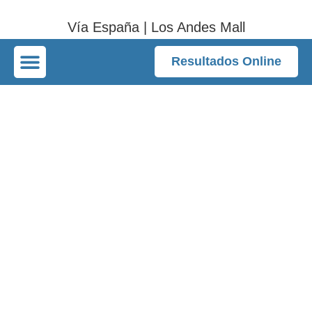
Vía España | Los Andes Mall
Resultados Online
Home
/
RX colon por enema doble contraste Panamá
Avances en Rx de
Colon por Enema
Doble Contraste