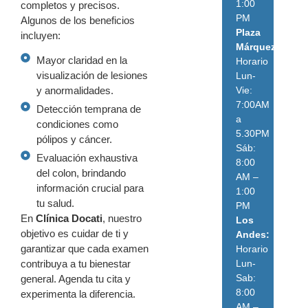
1:00
completos y precisos.
PM
Algunos de los beneficios
Plaza
incluyen:
Márquez:
Mayor claridad en la
Horario
visualización de lesiones
Lun-
Vie:
y anormalidades.
7:00AM
Detección temprana de
a
condiciones como
5.30PM
pólipos y cáncer.
Sáb:
Evaluación exhaustiva
8:00
del colon, brindando
AM –
información crucial para
1:00
tu salud.
PM
En
Clínica Docati
, nuestro
Los
objetivo es cuidar de ti y
Andes:
garantizar que cada examen
Horario
Lun-
contribuya a tu bienestar
Sab:
general. Agenda tu cita y
8:00
experimenta la diferencia.
AM –