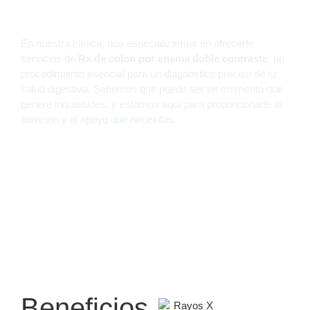
en Panamá
En nuestra clínica, nos especializamos en ofrecerte
servicios de
Rx de colon por enema doble contraste
, un
procedimiento esencial para un diagnóstico preciso de tu
salud digestiva. Sabemos que puede ser un momento que
genere inquietudes, y estamos aquí para proporcionarte la
atención y el apoyo que necesitas.
Beneficios